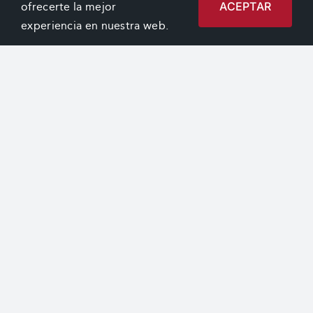
ACEPTAR
ofrecerte la mejor
experiencia en nuestra web.
ACCEDE A SORTEOS DE LA
FUNDACIÓN
PROGRAMAS DE LA
FUNDACIÓN